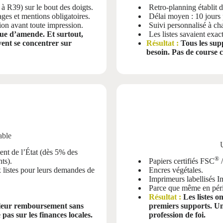
à R39) sur le bout des doigts.
Retro-planning établit d
ges et mentions obligatoires.
Délai moyen : 10 jours 
on avant toute impression.
Suivi personnalisé à ch
sque d’amende. Et surtout,
Les listes savaient exac
vent se concentrer sur
Résultat :
Tous les sup
besoin. Pas de course 
able
ent de l’État (dès 5% des
®
ts).
Papiers certifiés FSC
ux listes pour leurs demandes de
Encres végétales.
Imprimeurs labellisés 
Parce que même en périod
Résultat :
Les listes o
ir leur remboursement sans
premiers supports. Un
 pas sur les finances locales.
profession de foi.