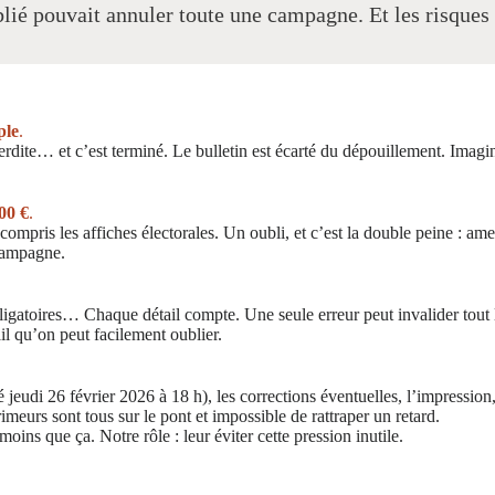
lié pouvait annuler toute une campagne. Et les risques é
ple
.
dite… et c’est terminé. Le bulletin est écarté du dépouillement. Imagi
00 €
.
ompris les affiches électorales. Un oubli, et c’est la double peine : am
 campagne.
toires… Chaque détail compte. Une seule erreur peut invalider tout le m
ail qu’on peut facilement oublier.
é jeudi 26 février 2026 à 18 h), les corrections éventuelles, l’impression
imeurs sont tous sur le pont et impossible de rattraper un retard.
ns que ça. Notre rôle : leur éviter cette pression inutile.